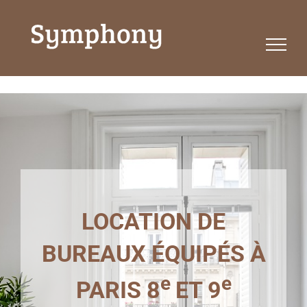
Passer
au
contenu
LOCATION DE
BUREAUX ÉQUIPÉS À
e
e
PARIS 8
ET 9