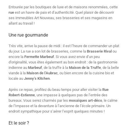
Entourée par les boutiques de luxe et de maisons renommées, cette
rue
est un havre de paix et d’authenticité. Quel plaisir de découvrir
ses immeubles Art Nouveau, ses brasseries et ses magasins en
allant au travail !
Une rue gourmande
Très vite, arrive la pause de midi : il est l’heure de commander un plat
du jour. La rue a son lot de brasseries, comme la
Brasserie Rival
ou
encore la
Fermette Marbeuf
. Si vous avez envie d’un peu
d’originalité, vous êtes également au bon endroit : de la gastronomie
indienne au
Marbeuf
, de la truffe à la
Maison de la Truffe
, de la belle
viande à la
Maison de l’Aubrac
, ou bien encore de la cuisine bio et
locale au
Jenny’s Kitchen
.
Après ce repas, profitez du beau temps pour aller visiter la
Rue
Robert-Estienne
, une impasse à quelques pas de l’entrée des
bureaux. Vous serez charmés par les
mosaïques art-déco
, le calme
de l’Impasse et la devanture à l’ancienne de l’école primaire. Un
endroit sympathique pour s’aérer l’esprit quelques minutes !
Et le soir ?