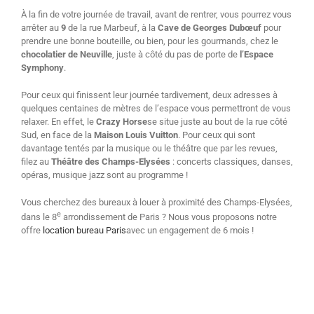
À la fin de votre journée de travail, avant de rentrer, vous pourrez vous
arrêter au
9
de la rue Marbeuf, à la
Cave de Georges Dubœuf
pour
prendre une bonne bouteille, ou bien, pour les gourmands, chez le
chocolatier de Neuville
, juste à côté du pas de porte de
l’Espace
Symphony
.
Pour ceux qui finissent leur journée tardivement, deux adresses à
quelques centaines de mètres de l’espace vous permettront de vous
relaxer. En effet, le
Crazy Horse
se situe juste au bout de la rue côté
Sud, en face de la
Maison Louis Vuitton
. Pour ceux qui sont
davantage tentés par la musique ou le théâtre que par les revues,
filez au
Théâtre des Champs-Elysées
: concerts classiques, danses,
opéras, musique jazz sont au programme !
Vous cherchez des bureaux à louer à proximité des Champs-Elysées,
e
dans le 8
arrondissement de Paris ? Nous vous proposons notre
offre
location bureau Paris
avec un engagement de 6 mois !