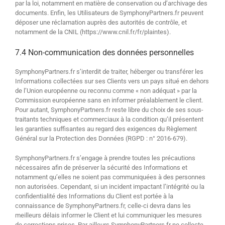
par la loi, notamment en matière de conservation ou d’archivage des
documents. Enfin, les Utilisateurs de SymphonyPartners.fr peuvent
déposer une réclamation auprès des autorités de contrôle, et
notamment de la CNIL (https://www.cnil.fr/fr/plaintes).
7.4 Non-communication des données personnelles
SymphonyPartners.fr s’interdit de traiter, héberger ou transférer les
Informations collectées sur ses Clients vers un pays situé en dehors
de l’Union européenne ou reconnu comme « non adéquat » par la
Commission européenne sans en informer préalablement le client.
Pour autant, SymphonyPartners.fr reste libre du choix de ses sous-
traitants techniques et commerciaux à la condition qu’il présentent
les garanties suffisantes au regard des exigences du Règlement
Général sur la Protection des Données (RGPD : n° 2016-679).
SymphonyPartners.fr s’engage à prendre toutes les précautions
nécessaires afin de préserver la sécurité des Informations et
notamment qu’elles ne soient pas communiquées à des personnes
non autorisées. Cependant, si un incident impactant l’intégrité ou la
confidentialité des Informations du Client est portée à la
connaissance de SymphonyPartners.fr, celle-ci devra dans les
meilleurs délais informer le Client et lui communiquer les mesures
de corrections prises. Par ailleurs SymphonyPartners.fr ne collecte