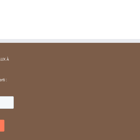
AUX À
rti :