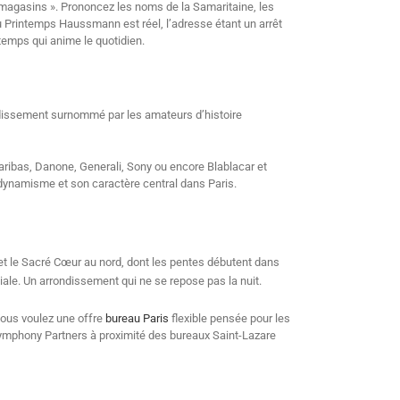
agasins ». Prononcez les noms de la Samaritaine, les
 Printemps Haussmann est réel, l’adresse étant un arrêt
temps qui anime le quotidien.
rondissement surnommé par les amateurs d’histoire
ibas, Danone, Generali, Sony ou encore Blablacar et
dynamisme et son caractère central dans Paris.
 et le Sacré Cœur au nord, dont les pentes débutent dans
iale. Un arrondissement qui ne se repose pas la nuit.
ous voulez une offre
bureau Paris
flexible pensée pour les
 Symphony Partners à proximité des bureaux Saint-Lazare