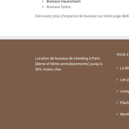
Bureaux Haussmann
Bureaux Opéra
Découvrez plus d’espaces de bureaux sur notre page déd
POUR E
Location de bureaux de standing à Paris
(8ème et 9ème arrondissements) jusqu’à
Le Bl
30% moins cher.
Les p
Lexiq
Flash
Menti