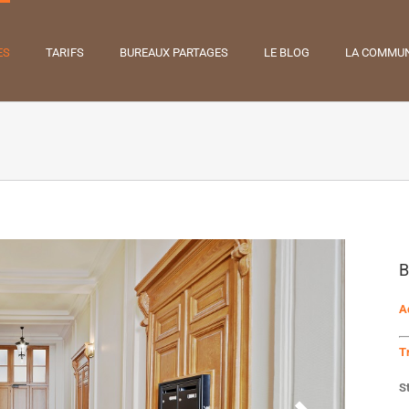
ES
TARIFS
BUREAUX PARTAGES
LE BLOG
LA COMMU
B
A
T
S