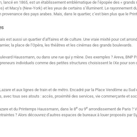
 lancé en 1865, est un établissement emblématique de l’épopée des « grands m
 et Macy’s (New-York) et les yeux de certains s’illuminent. Le rayonnement du
 provenance des pays arabes. Mais, dans le quartier, c’est bien plus que le Prin
es
ais est aussi un quartier d’affaires et de culture. Une vraie mixité pour cet ar
arnier, la place de l’Opéra, les théâtres et les cinémas des grands boulevards.
ulevard Haussmann, ou dans une rue qui y mène. Des exemples ? Areva, BNP Par
reneurs individuels comme des petites structures choisissent le IXe pour son 
t-Lazare et aux lignes de train et de métro. Encadré par la Place Vendôme au Sud
is, avec tous ses atouts : accès, proximité des services, vie commerçante et soc
e
e
Lazare et du Printemps Haussmann, dans le 8
ou 9
arrondissement de Paris ? V
contraintes ? Alors découvrez d’autres espaces de bureaux à louer proposés par