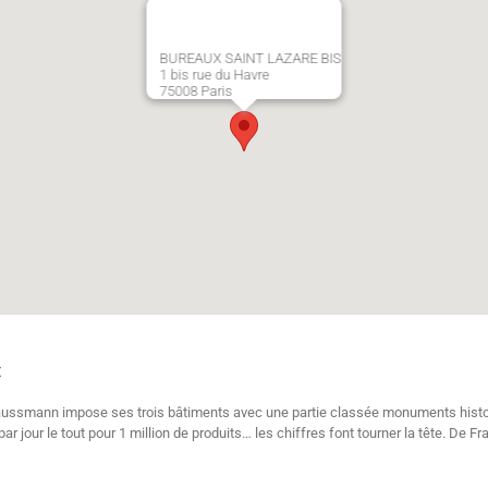
BUREAUX SAINT LAZARE BIS
1 bis rue du Havre
75008 Paris
t
aussmann impose ses trois bâtiments avec une partie classée monuments histor
r jour le tout pour 1 million de produits… les chiffres font tourner la tête. De F