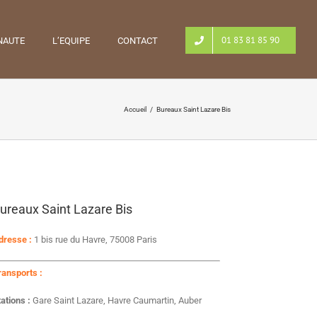
01 83 81 85 90
NAUTE
L’EQUIPE
CONTACT
Accueil
/
Bureaux Saint Lazare Bis
ureaux Saint Lazare Bis
dresse :
1 bis rue du Havre, 75008 Paris
ransports :
tations :
Gare Saint Lazare, Havre Caumartin, Auber