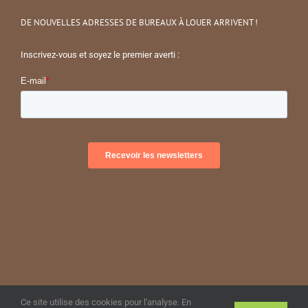
DE NOUVELLES ADRESSES DE BUREAUX À LOUER ARRIVENT !
Inscrivez-vous et soyez le premier averti :
© Copyright Symphony Partners
2026 | All Rights Reserved
Ce site utilise des cookies pour l'analyse. En