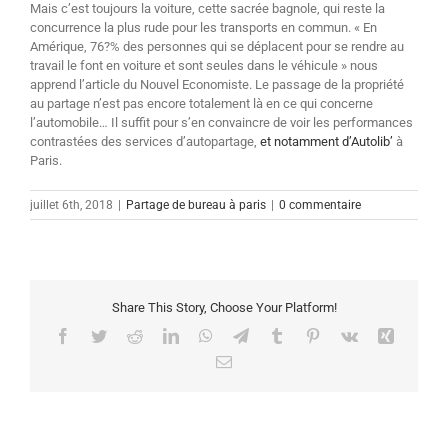
Mais c’est toujours la voiture, cette sacrée bagnole, qui reste la
concurrence la plus rude pour les transports en commun. « En
Amérique, 76?% des personnes qui se déplacent pour se rendre au
travail le font en voiture et sont seules dans le véhicule » nous
apprend l’article du Nouvel Economiste. Le passage de la propriété
au partage n’est pas encore totalement là en ce qui concerne
l’automobile… Il suffit pour s’en convaincre de voir les performances
contrastées des services d’autopartage,
et notamment d’Autolib’
à
Paris.
juillet 6th, 2018
|
Partage de bureau à paris
|
0 commentaire
Share This Story, Choose Your Platform!
Facebook
Twitter
Reddit
LinkedIn
WhatsApp
Telegram
Tumblr
Pinterest
Vk
Xing
Email