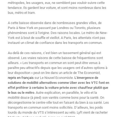
métropoles, les usagers, eux, ne semblent pas vouloir suivre cette
tendance. Ils gardent leur voiture, et sont moins nombreux dans les
bus, métro et tram.
A cette baisse observée dans de nombreuses grandes villes, de
Paris à New-York en passant par Londres ou Toronto, plusieurs
phénomènes sont à l’origine. Des raisons locales. Le métro de New-
York est à bout de souffle et vieillot. A Paris, les attentats n’ont pas
instauré un climat de confiance dans les transports en commun.
Au-delà de ces raisons, c’est bien un tassement général qui est
observé. Les vraies raisons de cette baisse de fréquentions sont
ailleurs. « Les transports en commun en sont peut-être venus à
paraître peu attractifs depuis que les usagers ont d’autres options à
leur disposition » peut-on lire dans un article de The Economist,
repris en français
sur Le Nouvel Economiste.
L’émergence de
solutions de mobilité alternatives comme Uber avec les VTC font en
effet préférer à certains la voiture privée avec chauffeur plutôt que
le bus ou le métro
. Autre explication, en parallèle, le vélo et la
mobilité douce (à pied) son vantés comme bons pour la santé. On
décongestionne le centre-ville tout en faisant du bien à sa santé. Les
transports en commun sont moins sollicités. D’ailleurs, les poids
lourds du monde du VTS s’intéressent au vélo. Lyft vient de racheter