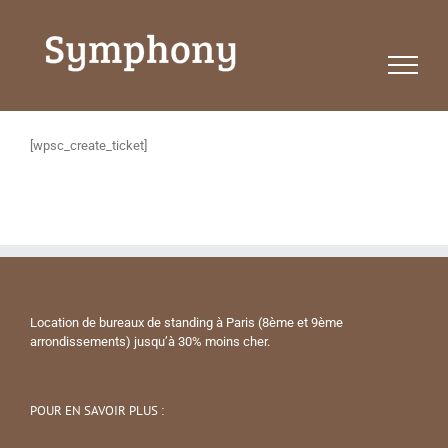
Passer
au
contenu
[wpsc_create_ticket]
Location de bureaux de standing à Paris (8ème et 9ème
arrondissements) jusqu’à 30% moins cher.
POUR EN SAVOIR PLUS :