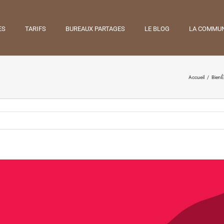
ES
TARIFS
BUREAUX PARTAGES
LE BLOG
LA COMMU
Accueil
/
BienÊ