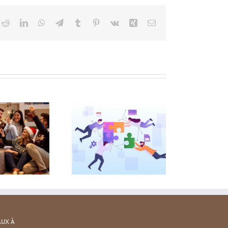
ok
itter
Reddit
LinkedIn
WhatsApp
Telegram
Tumblr
Pinterest
Vk
Xing
Email
AUX À