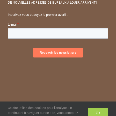
DE NOUVELLES ADRESSES DE BUREAUX À LOUER ARRIVENT !
Inscrivez-vous et soyez le premier averti :
© Copyright Symphony Partners
2026 | All Rights Reserved
Ce site utilise des cookies pour l'analyse. En
OK
continuant à naviguer sur ce site, vous acceptez
Facebook
LinkedIn