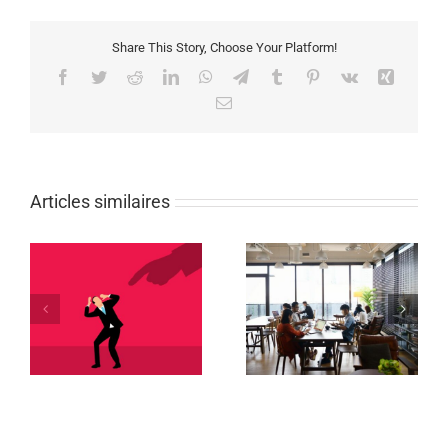
Share This Story, Choose Your Platform!
Facebook
Twitter
Reddit
LinkedIn
WhatsApp
Telegram
Tumblr
Pinterest
Vk
Xing
Email
Articles similaires