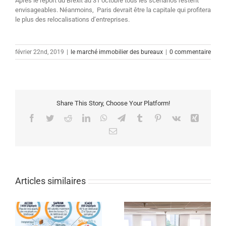
Après le report du Brexit au 31 octobre tous les scénarios restent
envisageables. Néanmoins, Paris devrait être la capitale qui profitera
le plus des relocalisations d’entreprises.
février 22nd, 2019
|
le marché immobilier des bureaux
|
0 commentaire
Share This Story, Choose Your Platform!
Facebook
Twitter
Reddit
LinkedIn
WhatsApp
Telegram
Tumblr
Pinterest
Vk
Xing
Email
Articles similaires