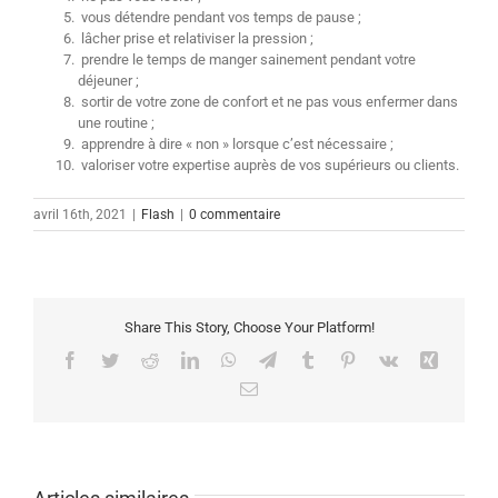
vous détendre pendant vos temps de pause ;
lâcher prise et relativiser la pression ;
prendre le temps de manger sainement pendant votre
déjeuner ;
sortir de votre zone de confort et ne pas vous enfermer dans
une routine ;
apprendre à dire « non » lorsque c’est nécessaire ;
valoriser votre expertise auprès de vos supérieurs ou clients.
avril 16th, 2021
|
Flash
|
0 commentaire
Share This Story, Choose Your Platform!
Facebook
Twitter
Reddit
LinkedIn
WhatsApp
Telegram
Tumblr
Pinterest
Vk
Xing
Email