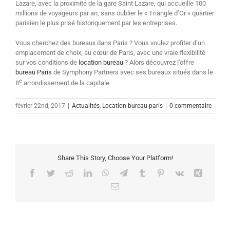
Lazare, avec la proximité de la gare Saint Lazare, qui accueille 100
millions de voyageurs par an, sans oublier le « Triangle d’Or » quartier
parisien le plus prisé historiquement par les entreprises.
Vous cherchez des bureaux dans Paris ? Vous voulez profiter d’un
emplacement de choix, au cœur de Paris, avec une vraie flexibilité
sur vos conditions de
location bureau
? Alors découvrez l’offre
bureau Paris
de Symphony Partners avec ses bureaux situés dans le
e
8
arrondissement de la capitale.
février 22nd, 2017
|
Actualités
,
Location bureau paris
|
0 commentaire
Share This Story, Choose Your Platform!
Facebook
Twitter
Reddit
LinkedIn
WhatsApp
Telegram
Tumblr
Pinterest
Vk
Xing
Email