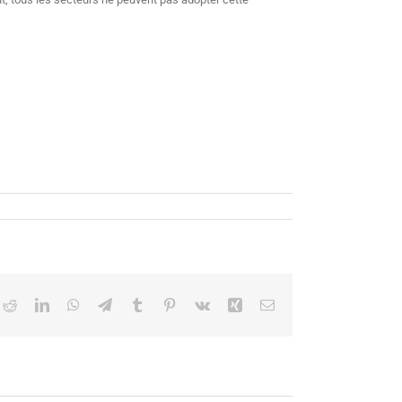
ok
itter
Reddit
LinkedIn
WhatsApp
Telegram
Tumblr
Pinterest
Vk
Xing
Email