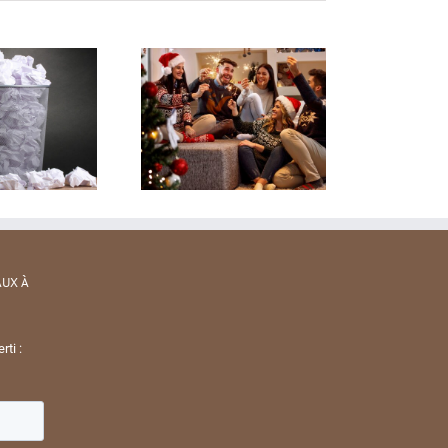
AUX À
rti :