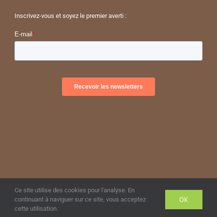
Inscrivez-vous et soyez le premier averti :
© Copyright Symphony Partners
2026 | All Rights Reserved
Ce site utilise des cookies pour l'analyse. En
OK
continuant à naviguer sur ce site, vous acceptez
Facebook
LinkedIn
cette utilisation.