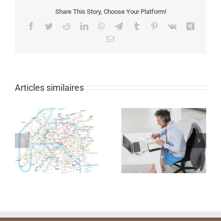
Share This Story, Choose Your Platform!
Facebook
Twitter
Reddit
LinkedIn
WhatsApp
Telegram
Tumblr
Pinterest
Vk
Xing
Email
Articles similaires