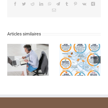
Facebook
Twitter
Reddit
LinkedIn
WhatsApp
Telegram
Tumblr
Pinterest
Vk
Xing
Email
Articles similaires