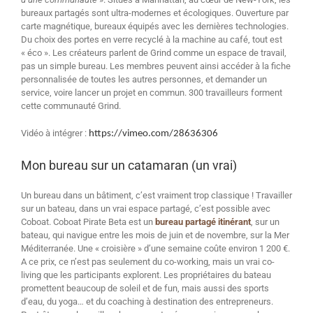
bureaux partagés sont ultra-modernes et écologiques. Ouverture par
carte magnétique, bureaux équipés avec les dernières technologies.
Du choix des portes en verre recyclé à la machine au café, tout est
« éco ». Les créateurs parlent de Grind comme un espace de travail,
pas un simple bureau. Les membres peuvent ainsi accéder à la fiche
personnalisée de toutes les autres personnes, et demander un
service, voire lancer un projet en commun. 300 travailleurs forment
cette communauté Grind.
Vidéo à intégrer :
https://vimeo.com/28636306
Mon bureau sur un catamaran (un vrai)
Un bureau dans un bâtiment, c’est vraiment trop classique ! Travailler
sur un bateau, dans un vrai espace partagé, c’est possible avec
Coboat. Coboat Pirate Beta est un
bureau partagé itinérant
, sur un
bateau, qui navigue entre les mois de juin et de novembre, sur la Mer
Méditerranée. Une « croisière » d’une semaine coûte environ 1 200 €.
A ce prix, ce n’est pas seulement du co-working, mais un vrai co-
living que les participants explorent. Les propriétaires du bateau
promettent beaucoup de soleil et de fun, mais aussi des sports
d’eau, du yoga… et du coaching à destination des entrepreneurs.