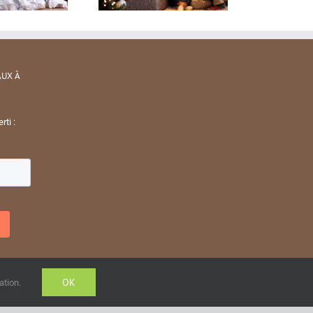
AUX À
rti :
OK
ation.
Facebook
LinkedIn