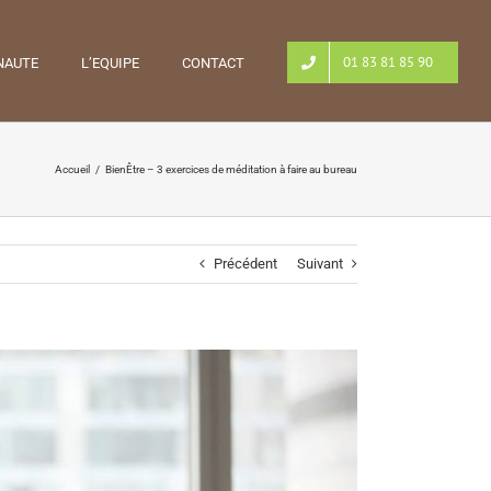
01 83 81 85 90
NAUTE
L’EQUIPE
CONTACT
Accueil
/
BienÊtre – 3 exercices de méditation à faire au bureau
Précédent
Suivant