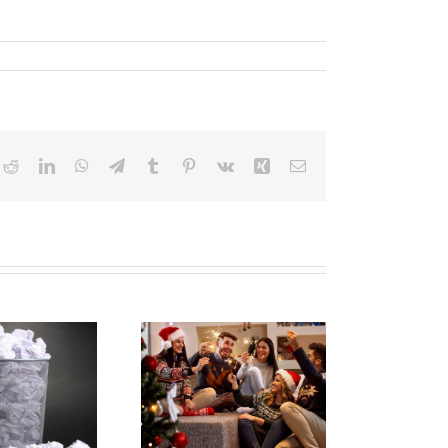
ok
itter
Reddit
LinkedIn
WhatsApp
Telegram
Tumblr
Pinterest
Vk
Xing
Email