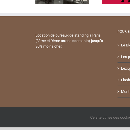
POUR E
Location de bureaux de standing à Paris
(8ème et 9ème arrondissements) jusqu’à
Le Bl
30% moins cher.
Les p
Lexiq
Flash
Menti
Ce site utilise des cooki
© Copyright Symphony Partners
2026 | All Rights Reserved