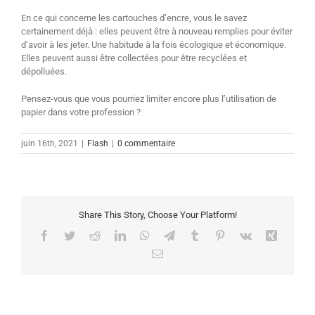
En ce qui concerne les cartouches d’encre, vous le savez
certainement déjà : elles peuvent être à nouveau remplies pour éviter
d’avoir à les jeter. Une habitude à la fois écologique et économique.
Elles peuvent aussi être collectées pour être recyclées et
dépolluées.
Pensez-vous que vous pourriez limiter encore plus l’utilisation de
papier dans votre profession ?
juin 16th, 2021
|
Flash
|
0 commentaire
Share This Story, Choose Your Platform!
Facebook
Twitter
Reddit
LinkedIn
WhatsApp
Telegram
Tumblr
Pinterest
Vk
Xing
Email