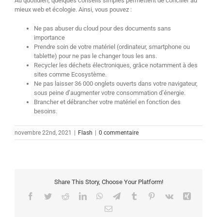
Au quotidien, quelques conseils simples permettent de concilier au
mieux web et écologie. Ainsi, vous pouvez :
Ne pas abuser du cloud pour des documents sans
importance
Prendre soin de votre matériel (ordinateur, smartphone ou
tablette) pour ne pas le changer tous les ans.
Recycler les déchets électroniques, grâce notamment à des
sites comme Ecosystème.
Ne pas laisser 36 000 onglets ouverts dans votre navigateur,
sous peine d’augmenter votre consommation d’énergie.
Brancher et débrancher votre matériel en fonction des
besoins.
novembre 22nd, 2021
|
Flash
|
0 commentaire
Share This Story, Choose Your Platform!
Facebook
Twitter
Reddit
LinkedIn
WhatsApp
Telegram
Tumblr
Pinterest
Vk
Xing
Email