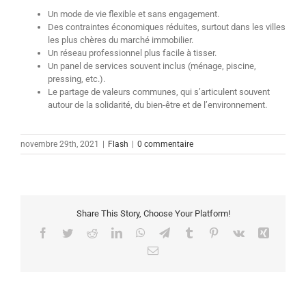
Un mode de vie flexible et sans engagement.
Des contraintes économiques réduites, surtout dans les villes
les plus chères du marché immobilier.
Un réseau professionnel plus facile à tisser.
Un panel de services souvent inclus (ménage, piscine,
pressing, etc.).
Le partage de valeurs communes, qui s’articulent souvent
autour de la solidarité, du bien-être et de l’environnement.
novembre 29th, 2021
|
Flash
|
0 commentaire
Share This Story, Choose Your Platform!
Facebook
Twitter
Reddit
LinkedIn
WhatsApp
Telegram
Tumblr
Pinterest
Vk
Xing
Email