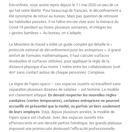
Déconfinés, nous avons repris depuis le 11 mai 2020 un peu de ce
qui fait notre liberté. Pour beaucoup de français, le déconfinement a
été synonyme de retour au bureau. Mais pas question de retrouver
les habitudes passées. Il va falloir encore vivre avec la menace du
Covid-19 pendant au moins plusieurs semaines, et intégrer les
« gestes barrières ». Au bureau, on s’adapte.
Le Ministère du travail a édité un guide complet qui détaille le «
protocole national de déconfinement pour les entreprises
». A grand
renfort de formules mathématiques, il faut calculer surfaces
résiduelles et surfaces utilisées, pour appliquer la règle de la
distance physique d’au moins 1 mètre entre les collaborateurs (soit
4m² sans contact autour de chaque personne). Complexe.
Le règne de l’open-space – ces espaces ouverts où travaillent sans
séparation plusieurs dizaines de salariés – est terminé. Le modèle
est clairement attaqué.
En devant respecter les nouvelles règles
sanitaires (certes temporaires), certaines entreprises ne peuvent
accueillir en présentiel que la moitié, ou parfois un tiers seulement
de leurs employés
. Déjà, depuis plusieurs années, le modèle de
l’open-space est chahuté. Avec des espaces ouverts très
effervescents et une densité parfois frénétique, les grands plateaux
imposent une promiscuité diminuant l’efficacité professionnelle.