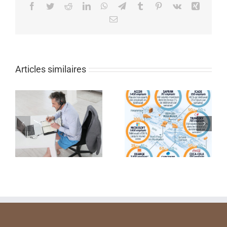
Facebook
Twitter
Reddit
LinkedIn
WhatsApp
Telegram
Tumblr
Pinterest
Vk
Xing
Email
Articles similaires