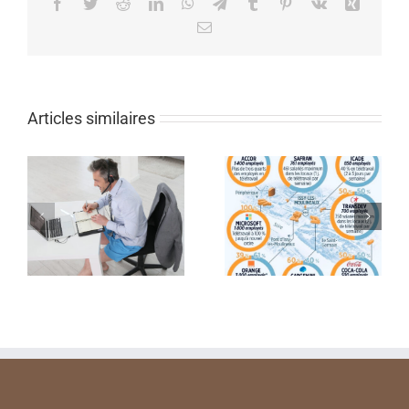
Facebook
Twitter
Reddit
LinkedIn
WhatsApp
Telegram
Tumblr
Pinterest
Vk
Xing
Email
Articles similaires