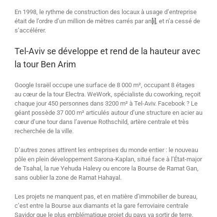
En 1998, le rythme de construction des locaux à usage d’entreprise
était de l’ordre d’un million de mètres carrés par an
[i]
, et n’a cessé de
s’accélérer.
Tel-Aviv se développe et rend de la hauteur avec
la tour Ben Arim
Google Israël occupe une surface de 8 000 m², occupant 8 étages
au cœur de la tour Electra. WeWork, spécialiste du coworking, reçoit
chaque jour 450 personnes dans 3200 m² à Tel-Aviv. Facebook ? Le
géant possède 37 000 m² articulés autour d’une structure en acier au
cœur d’une tour dans l’avenue Rothschild, artère centrale et très
recherchée de la ville.
D’autres zones attirent les entreprises du monde entier : le nouveau
pôle en plein développement Sarona-Kaplan, situé face à l’État-major
de Tsahal, la rue Yehuda Halevy ou encore la Bourse de Ramat Gan,
sans oublier la zone de Ramat Hahayal.
Les projets ne manquent pas, et en matière d’immobilier de bureau,
c’est entre la Bourse aux diamants et la gare ferroviaire centrale
Savidor que le plus emblématique projet du pays va sortir de terre.