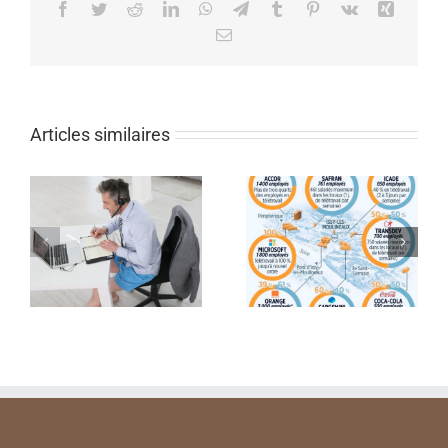
Facebook
Twitter
Reddit
LinkedIn
WhatsApp
Telegram
Tumblr
Pinterest
Vk
Xing
Email
Articles similaires