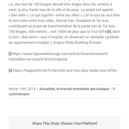
Là, une tour de 100 étages devrait être érigée dans les années à
venir, la plus haute tour de la ville et du pays. Le projet est appelé
« Ben Arim », ce qui signifie « entre les villes », car la tour se veut être
la rencontre entre trois villes, Ramat Gan, Givataiim et Tel Aviv,
contribuant au projet de transformation de la partie est de Tel Aviv.
100 étages, 400 mètres… soit 100m de plus que la Tour Eiffel
[ii]
, dont
la tour « Ben Arim » veut s’inspirer, en devenant un véritable symbole
au rayonnement mondial. L’Empire State Building d’Israël.
[i]
https://www.lajauneetlarouge.com/article/linvestissement-
immobilier-en-israel#.WoLDmajiaUk
[ii]
https://happyintlv.net/fr/item/tel-aviv-tour-plus-haute-tour-eiffel/
février 19th, 2018
|
Actualités
,
le marché immobilier des bureaux
|
0
commentaire
Share This Story, Choose Your Platform!